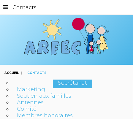
Contacts
ACCUEIL
|
CONTACTS
Secrétariat
Marketing
Soutien aux familles
Antennes
Comité
Membres honoraires