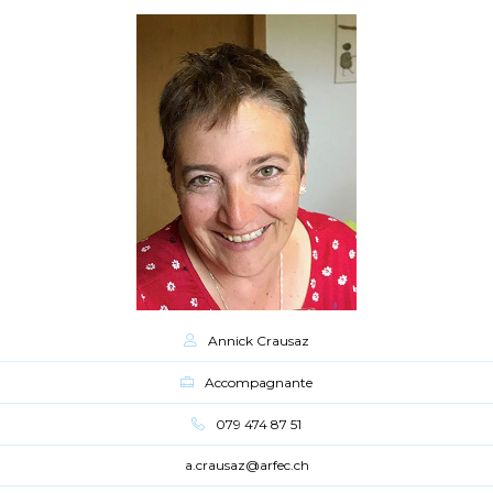
Annick Crausaz
Accompagnante
079 474 87 51
a.crausaz@arfec.ch