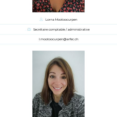
Lorna Mootoocurpen
Secrétaire comptable / administrative
l.mootoocurpen@arfec.ch