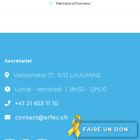
Membre d'honneur
Secrétariat
Vallonnette 17, 1012 LAUSANNE
Lundi - Vendredi | 8h30 - 12h00
+41 21 653 11 10
contact@arfec.ch
FAIRE UN DON