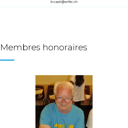
b.capt@arfec.ch
Membres honoraires