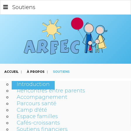
Soutiens
ACCUEIL
|
À PROPOS
|
SOUTIENS
Introduction
Rencontres entre parents
Accompagnement
Parcours santé
Camp d'été
Espace familles
Cafés-croissants
Soutiens financiers